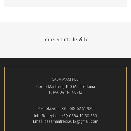
Torna a tutte le
Ville
CASA MANFREDI
Corso Manfredi, 190 Manfredonia
P. IVA 04414190712
Prenotazioni:
+39 388 62 51 929
Info Reception:
+39 0884 19 50 560
Email:
casamanfredi2012@gmail.com