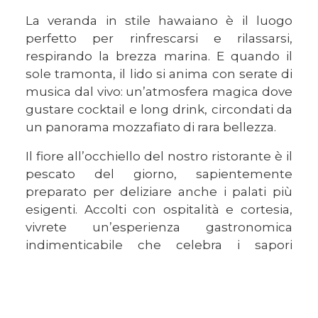
La veranda in stile hawaiano è il luogo
perfetto per rinfrescarsi e rilassarsi,
respirando la brezza marina. E quando il
sole tramonta, il lido si anima con serate di
musica dal vivo: un’atmosfera magica dove
gustare cocktail e long drink, circondati da
un panorama mozzafiato di rara bellezza.
Il fiore all’occhiello del nostro ristorante è il
pescato del giorno, sapientemente
preparato per deliziare anche i palati più
esigenti. Accolti con ospitalità e cortesia,
vivrete un’esperienza gastronomica
indimenticabile che celebra i sapori
autentici del nostro territorio.
Lasciatevi conquistare dai colori, dai
profumi intensi e dagli scenari suggestivi