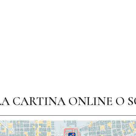
LA CARTINA ONLINE O 