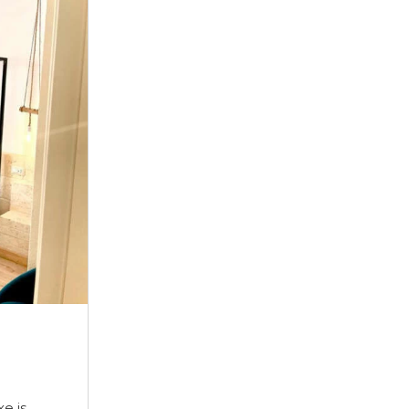
Casa Canneto
 the
Casa Canneto è un meraviglioso appa