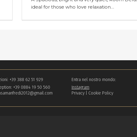
majestic and historic San Lorenzo…
ioni:
+39 388 62 51 929
Entra nel nostro mondo:
eption:
+39 0884 19 50 560
Instagram
asamanfredi2012@gmail.com
Privacy
|
Cookie Policy