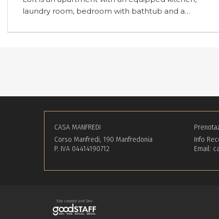
ideal for those who love relaxation…
CASA MANFREDI
Prenotaz
Corso Manfredi, 190 Manfredonia
Info Rec
P. IVA 04414190712
Email:
c