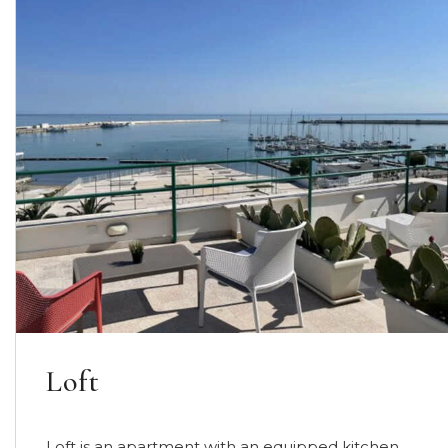
Art1 – Room Deluxe
A Spacious, bright and very quiet, Room Deluxe is