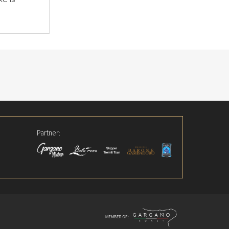
situato a Siponto, area costiera nota pe
Partner: