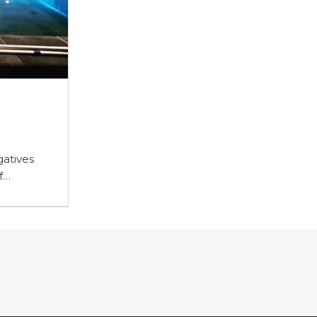
Loft
iorno
Loft is an apartment with an equipped
laundry room, bedroom with bathtub