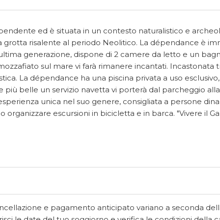
ndente ed è situata in un contesto naturalistico e archeo
 una grotta risalente al periodo Neolitico. La dépendance è im
rt di ultima generazione, dispone di 2 camere da letto e un ba
mozzafiato sul mare vi farà rimanere incantati. Incastonata t
stica. La dépendance ha una piscina privata a uso esclusivo,
e più belle un servizio navetta vi porterà dal parcheggio alla
n'esperienza unica nel suo genere, consigliata a persone din
o organizzare escursioni in bicicletta e in barca. "Vivere il 
ancellazione e pagamento anticipato variano a seconda dell
isci le date del tuo soggiorno e verifica le condizioni della