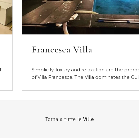
Corten Room
Se quello che stai cercando è un’idea di sogg
diversa dal solito, Corten Room è…
Torna a tutte le
Ville