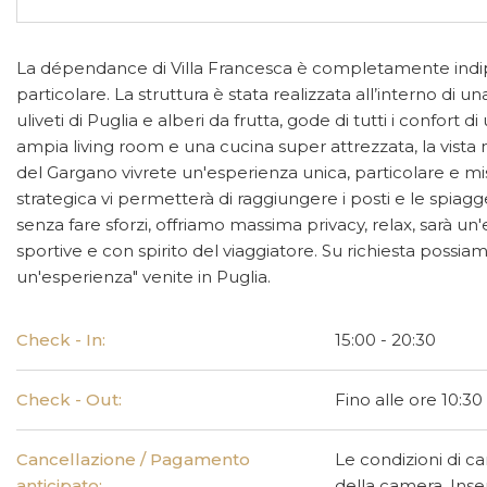
La dépendance di Villa Francesca è completamente indipe
particolare. La struttura è stata realizzata all’interno di
uliveti di Puglia e alberi da frutta, gode di tutti i confo
ampia living room e una cucina super attrezzata, la vista 
del Gargano vivrete un'esperienza unica, particolare e mi
strategica vi permetterà di raggiungere i posti e le spiagg
senza fare sforzi, offriamo massima privacy, relax, sarà u
sportive e con spirito del viaggiatore. Su richiesta possiam
un'esperienza" venite in Puglia.
Check - In:
15:00 - 20:30
Check - Out:
Fino alle ore 10:30
Cancellazione / Pagamento
Le condizioni di c
anticipato:
della camera. Inser