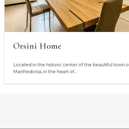
Francesca Villa
Simplicity, luxury and relaxation are the prerogatives
of Villa Francesca. The Villa dominates the Gulf…