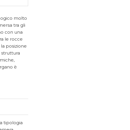
logico molto
mersa tra gli
gno con una
ra le rocce
 la posizione
 struttura
amiche,
Gargano è
a tipologia
 camera